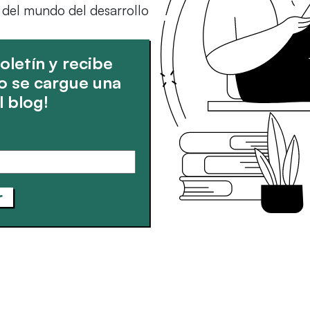
s del mundo del desarrollo
oletín y recibe
o se cargue una
l blog!
r