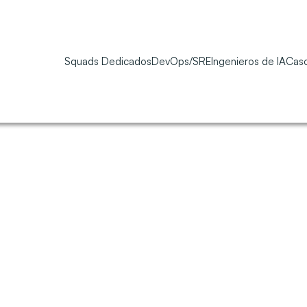
Squads Dedicados
DevOps/SRE
Ingenieros de IA
Caso